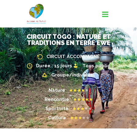
CIRCUIT TOGO : NATURE ET
TRADITIONS EN TERRE EWE
CIRCUIT ACCOMPAGNÉ
Durée : 15 jours
Tous public
Groupe/individuel
Nature
Rencontre
Sportivité
Culture