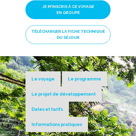
JE M’INSCRIS À CE VOYAGE
EN GROUPE
TÉLÉCHARGER LA FICHE TECHNIQUE
DU SÉJOUR
Le voyage
Le programme
Le projet de développement
Dates et tarifs
Informations pratiques