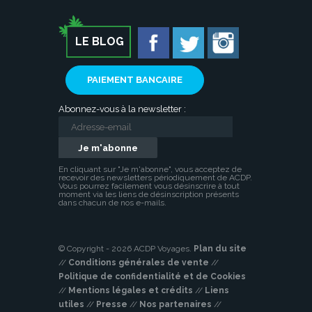
LE BLOG
PAIEMENT BANCAIRE
Abonnez-vous à la newsletter :
En cliquant sur "Je m'abonne", vous acceptez de
recevoir des newsletters périodiquement de ACDP.
Vous pourrez facilement vous désinscrire à tout
moment via les liens de désinscription présents
dans chacun de nos e-mails.
© Copyright - 2026 ACDP Voyages.
Plan du site
//
Conditions générales de vente
//
Politique de confidentialité et de Cookies
//
Mentions légales et crédits
//
Liens
utiles
//
Presse
//
Nos partenaires
//