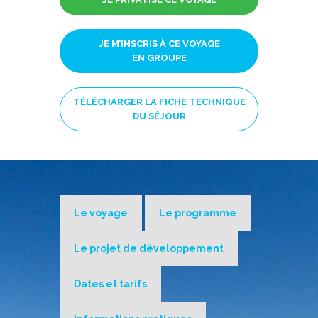
JE M’INSCRIS À CE VOYAGE
EN GROUPE
TÉLÉCHARGER LA FICHE TECHNIQUE
DU SÉJOUR
Le voyage
Le programme
Le projet de développement
Dates et tarifs