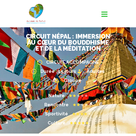
CIRCUIT NÉPAL : IMMERSION
AU CŒUR DU BOUDDHISME
ET DE LA MÉDITATION
CIRCUIT ACCOMPAGNÉ
Durée : 15 jours
Adultes
Groupe
Nature
Rencontre
Sportivité
Culture