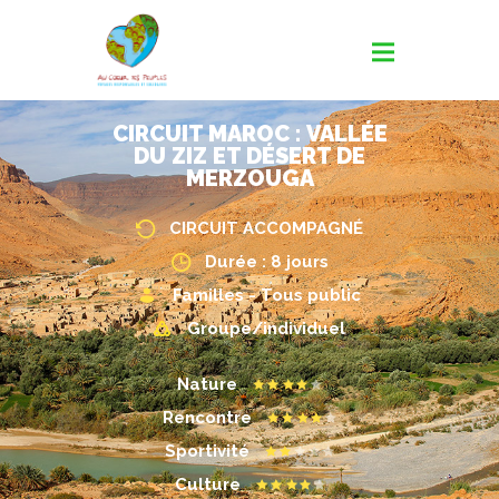
CIRCUIT MAROC : VALLÉE
DU ZIZ ET DÉSERT DE
MERZOUGA
CIRCUIT ACCOMPAGNÉ
Durée : 8 jours
Familles - Tous public
Groupe/individuel
Nature
Rencontre
Sportivité
Culture