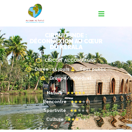
CIRCUIT INDE :
DÉCONNEXION AU CŒUR
DU KÉRALA
CIRCUIT ACCOMPAGNÉ
Durée : 15 jours
Tous public
Groupe/individuel
Nature
Rencontre
Sportivité
Culture