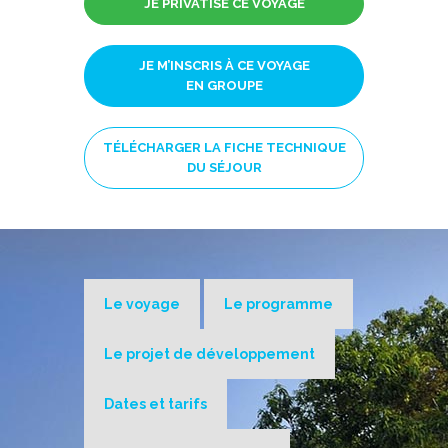
JE PRIVATISE CE VOYAGE
JE M’INSCRIS À CE VOYAGE
EN GROUPE
TÉLÉCHARGER LA FICHE TECHNIQUE
DU SÉJOUR
Le voyage
Le programme
Le projet de développement
Dates et tarifs